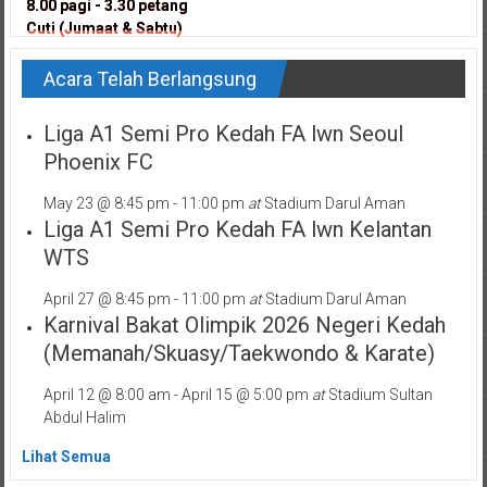
8.00 pagi - 3.30 petang
8.00 pagi - 3.30 petang
Cuti (Jumaat & Sabtu)
Cuti (Jumaat & Sabtu)
Acara Telah Berlangsung
Liga A1 Semi Pro Kedah FA lwn Seoul
Phoenix FC
May 23 @ 8:45 pm
-
11:00 pm
at
Stadium Darul Aman
Liga A1 Semi Pro Kedah FA lwn Kelantan
WTS
April 27 @ 8:45 pm
-
11:00 pm
at
Stadium Darul Aman
Karnival Bakat Olimpik 2026 Negeri Kedah
(Memanah/Skuasy/Taekwondo & Karate)
April 12 @ 8:00 am
-
April 15 @ 5:00 pm
at
Stadium Sultan
Abdul Halim
Lihat Semua