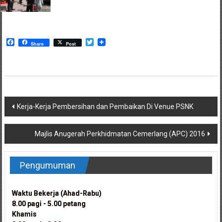
Facebook
Twitter
Share
Post
Post
Kerja-Kerja Pembersihan dan Pembaikan Di Venue PSNK
navigation
Majlis Anugerah Perkhidmatan Cemerlang (APC) 2016
Pengumuman
Waktu Bekerja (Ahad-Rabu)
Waktu Bekerja (Ahad-Rabu)
8.00 pagi - 5.00 petang
8.00 pagi - 5.00 petang
Khamis
Khamis