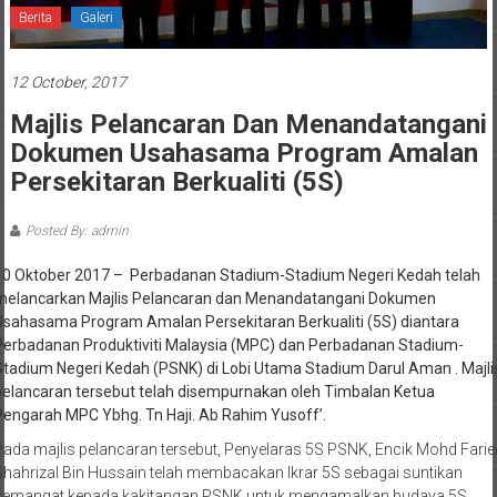
Berita
Galeri
12 October, 2017
Majlis Pelancaran Dan Menandatangani
Dokumen Usahasama Program Amalan
Persekitaran Berkualiti (5S)
Posted By: admin
10 Oktober 2017 – Perbadanan Stadium-Stadium Negeri Kedah telah
melancarkan Majlis Pelancaran dan Menandatangani Dokumen
Usahasama Program Amalan Persekitaran Berkualiti (5S) diantara
Perbadanan Produktiviti Malaysia (MPC) dan Perbadanan Stadium-
Stadium Negeri Kedah (PSNK) di Lobi Utama Stadium Darul Aman . Majli
pelancaran tersebut telah disempurnakan oleh Timbalan Ketua
Pengarah MPC Ybhg. Tn Haji. Ab Rahim Yusoff’.
Pada majlis pelancaran tersebut, Penyelaras 5S PSNK, Encik Mohd Farie
Shahrizal Bin Hussain telah membacakan Ikrar 5S sebagai suntikan
semangat kepada kakitangan PSNK untuk mengamalkan budaya 5S