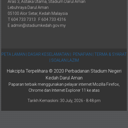
Aras 3, Astaka Utama, Stadium Darul Aman
Lebuhraya Darul Aman
05100 Alor Setar, Kedah Malaysia
T 604 733 7313 F 604 733 4316
E admin@stadiumkedah.gov.my
PETA LAMAN |
DASAR KESELAMATAN |
PENAFIAN |
TERMA & SYARAT
|
SOALAN LAZIM
Hakcipta Terpelihara © 2020 Perbadanan Stadium Negeri
Kedah Darul Aman
Paparan terbaik menggunakan pelayar internet Mozilla Firefox,
Chrome dan Internet Explorer 11 ke atas
Tarikh Kemaskini :30 July, 2026 - 8:48 pm