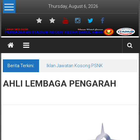
Skip
Thursday, August 6, 2026
to
content
Perbadanan
Stadium
Negeri
Berita Terkini:
Iklan Jawatan Kosong PSNK
Kedah
AHLI LEMBAGA PENGARAH
Venue
Untuk
Semua