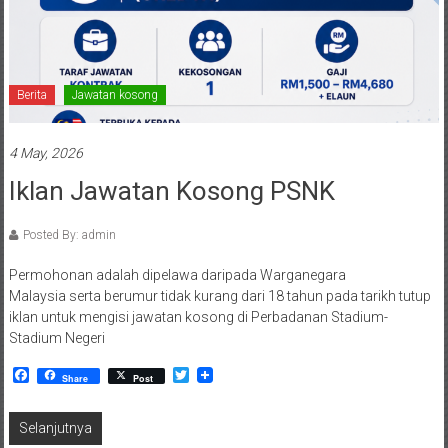
Berita
Jawatan kosong
4 May, 2026
Iklan Jawatan Kosong PSNK
Posted By: admin
Permohonan adalah dipelawa daripada Warganegara
Malaysia serta berumur tidak kurang dari 18 tahun pada tarikh tutup
iklan untuk mengisi jawatan kosong di Perbadanan Stadium-
Stadium Negeri
Facebook
Twitter
Share
Post
Selanjutnya