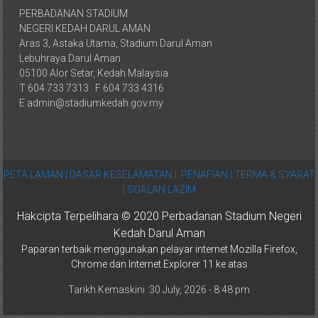
PERBADANAN STADIUM
NEGERI KEDAH DARUL AMAN
Aras 3, Astaka Utama, Stadium Darul Aman
Lebuhraya Darul Aman
05100 Alor Setar, Kedah Malaysia
T 604 733 7313 F 604 733 4316
E admin@stadiumkedah.gov.my
PETA LAMAN |
DASAR KESELAMATAN |
PENAFIAN |
TERMA & SYARAT
|
SOALAN LAZIM
Hakcipta Terpelihara © 2020 Perbadanan Stadium Negeri
Kedah Darul Aman
Paparan terbaik menggunakan pelayar internet Mozilla Firefox,
Chrome dan Internet Explorer 11 ke atas
Tarikh Kemaskini :30 July, 2026 - 8:48 pm