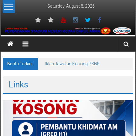
Skip
Saturday, August 8, 2026
to
content
Perbadanan
Stadium
Negeri
Berita Terkini:
Iklan Jawatan Kosong PSNK
Kedah
Links
Venue
Untuk
Semua