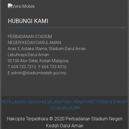
HUBUNGI KAMI
PERBADANAN STADIUM
NEGERI KEDAH DARUL AMAN
Aras 3, Astaka Utama, Stadium Darul Aman
Lebuhraya Darul Aman
05100 Alor Setar, Kedah Malaysia
T 604 733 7313 F 604 733 4316
E admin@stadiumkedah.gov.my
PETA LAMAN |
DASAR KESELAMATAN |
PENAFIAN |
TERMA & SYARAT
|
SOALAN LAZIM
Hakcipta Terpelihara © 2020 Perbadanan Stadium Negeri
Kedah Darul Aman