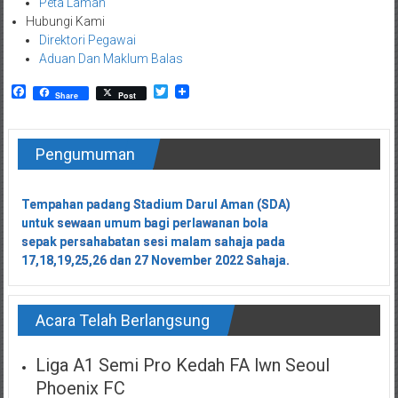
Peta Laman
Hubungi Kami
Direktori Pegawai
Aduan Dan Maklum Balas
Facebook
Twitter
Share
Post
Pengumuman
Tempahan padang Stadium Darul Aman (SDA)
Tempahan padang Stadium Darul Aman (SDA)
untuk sewaan umum bagi perlawanan bola
untuk sewaan umum bagi perlawanan bola
sepak persahabatan sesi malam sahaja pada
sepak persahabatan sesi malam sahaja pada
17,18,19,25,26 dan 27 November 2022 Sahaja.
17,18,19,25,26 dan 27 November 2022 Sahaja.
Acara Telah Berlangsung
Liga A1 Semi Pro Kedah FA lwn Seoul
Phoenix FC