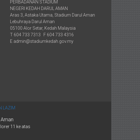
PERBADANAN STADIUM
NEGERI KEDAH DARUL AMAN
Aras 3, Astaka Utama, Stadium Darul Aman
Lebuhraya Darul Aman
05100 Alor Setar, Kedah Malaysia
T 604 733 7313 F 604 733 4316
E admin@stadiumkedah.gov.my
 LAZIM
l Aman
lorer 11 ke atas