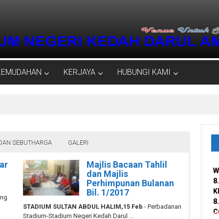
KEMUDAHAN
KERJAYA
HUBUNGI KAMI
DAN SEBUTHARGA
GALERI
ar
Majlis Bacaan Tahlil
W
W
dan Majlis
8
8
Perhimpunan Bulanan
Bil. 1/2017
K
K
ang
8
8
STADIUM SULTAN ABDUL HALIM,15 Feb
- Perbadanan
C
C
Stadium-Stadium Negeri Kedah Darul ...