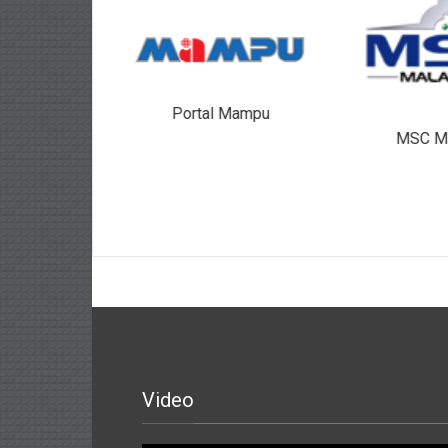
Portal Mampu
aysia
MSC Ma
Video