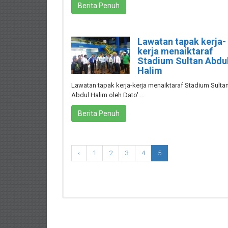
Berita Penuh
Lawatan tapak kerja-
kerja menaiktaraf
Stadium Sultan Abdu
Halim
Lawatan tapak kerja-kerja menaiktaraf Stadium Sulta
Abdul Halim oleh Dato' ...
Berita Penuh
‹
1
2
3
4
5
There are no upcoming events.
Harap Maaf Tiada Tender/Sebutharga Buat Masa Ini
content