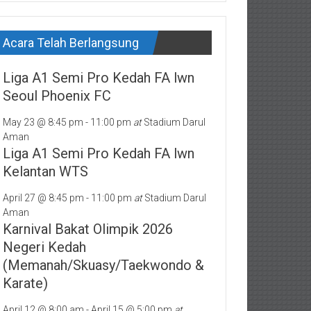
Acara Telah Berlangsung
Liga A1 Semi Pro Kedah FA lwn
Seoul Phoenix FC
May 23 @ 8:45 pm
-
11:00 pm
at
Stadium Darul
Aman
Liga A1 Semi Pro Kedah FA lwn
Kelantan WTS
April 27 @ 8:45 pm
-
11:00 pm
at
Stadium Darul
Aman
Karnival Bakat Olimpik 2026
Negeri Kedah
(Memanah/Skuasy/Taekwondo &
Karate)
April 12 @ 8:00 am
-
April 15 @ 5:00 pm
at