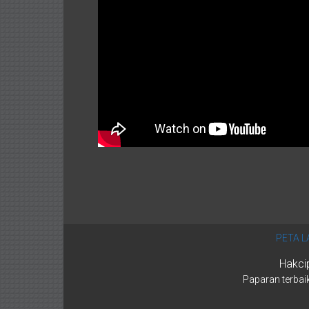
PETA L
Hakci
Paparan terbaik