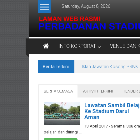
Skip
Saturday, August 8, 2026
to
content
Perbadanan
INFO KORPORAT
VENUE DAN 
Stadium
Negeri
Berita Terkini:
Iklan Jawatan Kosong PSNK
Kedah
Venue
BERITA SEMASA
AKTIVITI TERKINI
TENDER 
Untuk
Lawatan Sambil Belaj
Semua
Ke Stadium Darul
Aman
13 April 2017 - Seramai 308 or
pelajar dan diiringi ...