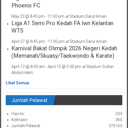
Phoenix FC
May 23 @ 8:45 pm
-
11:00 pm
at
Stadium Darul Aman
Liga A1 Semi Pro Kedah FA lwn Kelantan
WTS
April 27 @ 8:45 pm
-
11:00 pm
at
Stadium Darul Aman
Karnival Bakat Olimpik 2026 Negeri Kedah
(Memanah/Skuasy/Taekwondo & Karate)
April 12 @ 8:00 am
-
April 15 @ 5:00 pm
at
Stadium Sultan
Abdul Halim
Lihat Semua
Jumlah Pelawat
Hari Ini:
334
Kelmarin:
360
Jumlah Pelawat:
376163