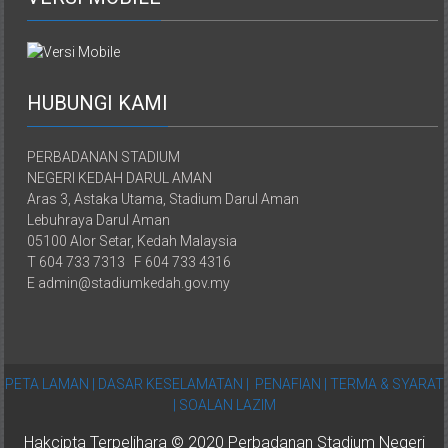
HUBUNGI KAMI
PERBADANAN STADIUM
NEGERI KEDAH DARUL AMAN
Aras 3, Astaka Utama, Stadium Darul Aman
Lebuhraya Darul Aman
05100 Alor Setar, Kedah Malaysia
T 604 733 7313 F 604 733 4316
E admin@stadiumkedah.gov.my
PETA LAMAN |
DASAR KESELAMATAN |
PENAFIAN |
TERMA & SYARAT
|
SOALAN LAZIM
Hakcipta Terpelihara © 2020 Perbadanan Stadium Negeri