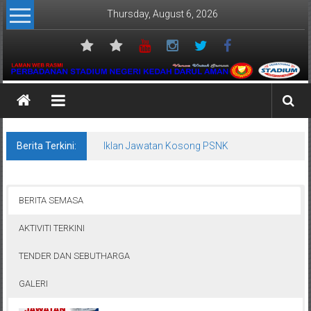
Skip
Thursday, August 6, 2026
to
content
Perbadanan
Stadium
Negeri
Berita Terkini:
Iklan Jawatan Kosong PSNK
Kedah
Venue
BERITA SEMASA
Untuk
AKTIVITI TERKINI
Semua
TENDER DAN SEBUTHARGA
GALERI