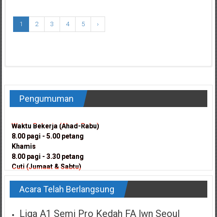
1
2
3
4
5
›
There are no upcoming events.
Harap Maaf Tiada Tender/Sebutharga Buat Masa Ini
content
Pengumuman
Waktu Bekerja (Ahad-Rabu)
Waktu Bekerja (Ahad-Rabu)
8.00 pagi - 5.00 petang
8.00 pagi - 5.00 petang
Khamis
Khamis
8.00 pagi - 3.30 petang
8.00 pagi - 3.30 petang
Cuti (Jumaat & Sabtu)
Cuti (Jumaat & Sabtu)
Acara Telah Berlangsung
Liga A1 Semi Pro Kedah FA lwn Seoul