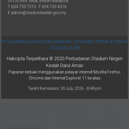
05100 Alor Setar, Kedah Malaysia
T 604 733 7313 F 604 733 4316
E admin@stadiumkedah.gov.my
PETA LAMAN |
DASAR KESELAMATAN |
PENAFIAN |
TERMA & SYARAT
|
SOALAN LAZIM
Hakcipta Terpelihara © 2020 Perbadanan Stadium Negeri
Kedah Darul Aman
Paparan terbaik menggunakan pelayar internet Mozilla Firefox,
Chrome dan Internet Explorer 11 ke atas
Tarikh Kemaskini :30 July, 2026 - 8:48 pm