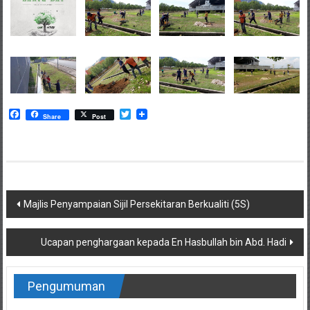
Facebook
Twitter
Share
Post
Post
Majlis Penyampaian Sijil Persekitaran Berkualiti (5S)
navigation
Ucapan penghargaan kepada En Hasbullah bin Abd. Hadi
Pengumuman