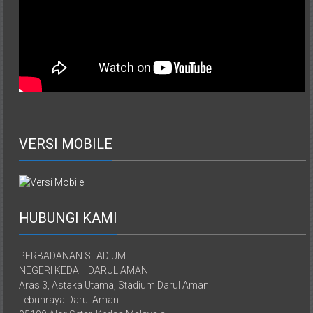
VERSI MOBILE
HUBUNGI KAMI
PERBADANAN STADIUM
NEGERI KEDAH DARUL AMAN
Aras 3, Astaka Utama, Stadium Darul Aman
Lebuhraya Darul Aman