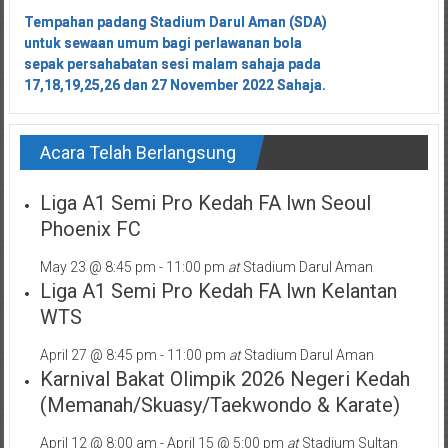
Tempahan padang Stadium Darul Aman (SDA)
Tempahan padang Stadium Darul Aman (SDA)
untuk sewaan umum bagi perlawanan bola
untuk sewaan umum bagi perlawanan bola
sepak persahabatan sesi malam sahaja pada
sepak persahabatan sesi malam sahaja pada
17,18,19,25,26 dan 27 November 2022 Sahaja.
17,18,19,25,26 dan 27 November 2022 Sahaja.
Acara Telah Berlangsung
Liga A1 Semi Pro Kedah FA lwn Seoul
Phoenix FC
May 23 @ 8:45 pm
-
11:00 pm
at
Stadium Darul Aman
Liga A1 Semi Pro Kedah FA lwn Kelantan
WTS
April 27 @ 8:45 pm
-
11:00 pm
at
Stadium Darul Aman
Karnival Bakat Olimpik 2026 Negeri Kedah
(Memanah/Skuasy/Taekwondo & Karate)
April 12 @ 8:00 am
-
April 15 @ 5:00 pm
at
Stadium Sultan