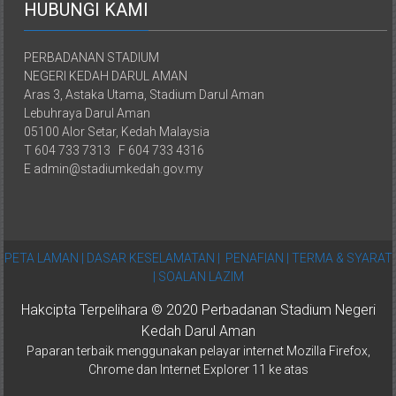
HUBUNGI KAMI
PERBADANAN STADIUM
NEGERI KEDAH DARUL AMAN
Aras 3, Astaka Utama, Stadium Darul Aman
Lebuhraya Darul Aman
05100 Alor Setar, Kedah Malaysia
T 604 733 7313 F 604 733 4316
E admin@stadiumkedah.gov.my
PETA LAMAN |
DASAR KESELAMATAN |
PENAFIAN |
TERMA & SYARAT
|
SOALAN LAZIM
Hakcipta Terpelihara © 2020 Perbadanan Stadium Negeri
Kedah Darul Aman
Paparan terbaik menggunakan pelayar internet Mozilla Firefox,
Chrome dan Internet Explorer 11 ke atas