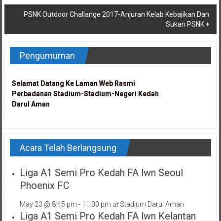
navigation
PSNK Outdoor Challange 2017-Anjuran Kelab Kebajikan Dan
Sukan PSNK
Pengumuman
Selamat Datang Ke Laman Web Rasmi
Selamat Datang Ke Laman Web Rasmi
Perbadanan Stadium-Stadium-Negeri Kedah
Perbadanan Stadium-Stadium-Negeri Kedah
Darul Aman
Darul Aman
Acara Telah Berlangsung
Liga A1 Semi Pro Kedah FA lwn Seoul
Phoenix FC
May 23 @ 8:45 pm
-
11:00 pm
at
Stadium Darul Aman
Liga A1 Semi Pro Kedah FA lwn Kelantan